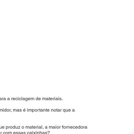
ara a reciclagem de materiais.
idor, mas é importante notar que a
 produz o material, a maior fornecedora
ar com essas caixinhas?