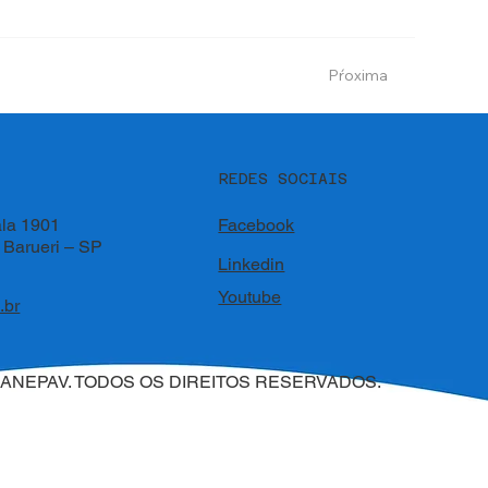
Pŕoxima
REDES SOCIAIS
la 1901
Facebook
– Barueri – SP
Linkedin
Youtube
.br
SANEPAV. TODOS OS DIREITOS RESERVADOS.