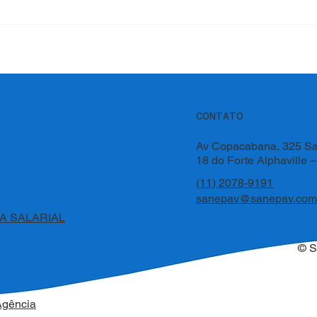
CONTATO
Av Copacabana, 325 Sa
18 do Forte Alphaville 
(11) 2078-9191
sanepav@sanepav.com
A SALARIAL
© 
Agência