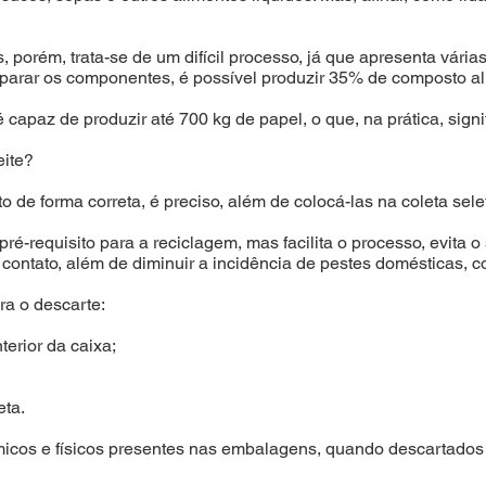
, porém, trata-se de um difícil processo, já que apresenta vár
separar os componentes, é possível produzir 35% de composto alu
capaz de produzir até 700 kg de papel, o que, na prática, signif
eite?
to de forma correta, é preciso, além de colocá-las na coleta sele
ré-requisito para a reciclagem, mas facilita o processo, evita o
ontato, além de diminuir a incidência de pestes domésticas, c
ra o descarte:
terior da caixa;
eta.
icos e físicos presentes nas embalagens, quando descartados 