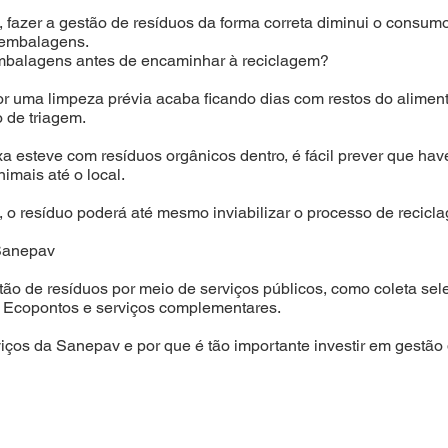
el, fazer a gestão de resíduos da forma correta diminui o consu
s embalagens.
 embalagens antes de encaminhar à reciclagem?
r uma limpeza prévia acaba ficando dias com restos do aliment
o de triagem.
 esteve com resíduos orgânicos dentro, é fácil prever que have
imais até o local.
o resíduo poderá até mesmo inviabilizar o processo de reciclag
 Sanepav
o de resíduos por meio de serviços públicos, como coleta sele
e Ecopontos e serviços complementares.
rviços da Sanepav e por que é tão importante investir em gestã